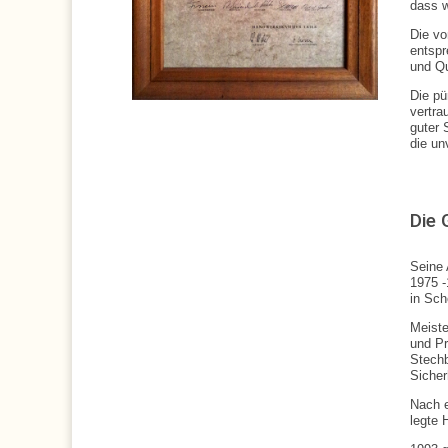
dass w
Die vo
entspr
und Qu
Die pü
vertra
guter 
die un
:
:
Die 
Seine 
1975 -
in Sch
Meiste
und Pr
Stechb
Sicher
Nach e
legte 