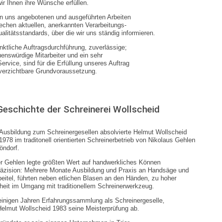
ir Ihnen ihre Wünsche erfüllen.
n uns angebotenen und ausgeführten Arbeiten
echen aktuellen, anerkannten Verarbeitungs-
alitätsstandards, über die wir uns ständig informieren.
nktliche Auftragsdurchführung, zuverlässige;
uenswürdige Mitarbeiter und ein sehr
Service, sind für die Erfüllung unseres Auftrag
verzichtbare Grundvoraussetzung.
Geschichte der Schreinerei Wollscheid
Ausbildung zum Schreinergesellen absolvierte Helmut Wollscheid
1978 im traditonell orientierten Schreinerbetrieb von Nikolaus Gehlen
öndorf.
r Gehlen legte größten Wert auf handwerkliches Können
äzision: Mehrere Monate Ausbildung und Praxis an Handsäge und
eitel, führten neben etlichen Blasen an den Händen, zu hoher
heit im Umgang mit traditionellem Schreinerwerkzeug.
inigen Jahren Erfahrungssammlung als Schreinergeselle,
Helmut Wollscheid 1983 seine Meisterprüfung ab.