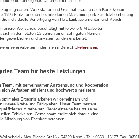
ründete er sein eigenes Unternehmen in Trier.
mzug in grössere Werkstätten und Geschäftsräume nach Konz-Könen,
te 1996 Platz für einen hochmodernen Maschinenpark zur Holzbearbeitung
r die individuelle Vorfertigung von Holz-Einbauelementen und Möbeln.
hreinerei Wollscheid beschäftigt mittlerweile 5 Mitarbeiter
t sich in den letzten 13 Jahren einen sehr guten Namen
elen gewerblichen und privaten Kunden erarbeitet.
ele unserer Arbeiten finden sie im Bereich
„Referenzen
„.
gutes Team für beste Leistungen
m Team, mit gemeinsamer Anstrengung und Kooperation
n sich Aufgaben effizient und hochwertig meistern.
n optimales Ergebnis arbeiten wir gemeinsam und
n unsere Kräfte und Fähigkeiten. Unser Team besteht
qualifizierten Mitarbeitern. Jeder einzelne besitzt seine
duellen Fähigkeiten. Gemeinsam ergibt sich daraus eine
ale Mischung von Fachkompetenzen.
 Wollscheid • Max-Planck-Str.16 • 54329 Konz • Tel.: 06501-16177 Fax: 065