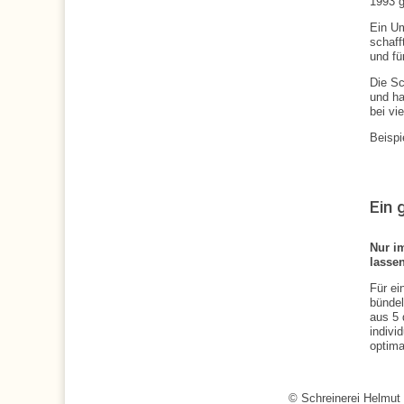
1993 g
Ein U
schaff
und fü
Die Sc
und ha
bei vi
Beispi
:
:
Ein 
Nur i
lasse
Für ei
bündel
aus 5 
indivi
optim
:
:
© Schreinerei Helmut