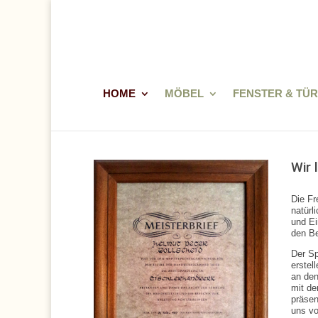
HOME
MÖBEL
FENSTER & TÜ
:
:
Wir 
Die Fr
natürl
und Ei
den Be
Der Sp
erstel
an den
mit de
präsen
uns vo