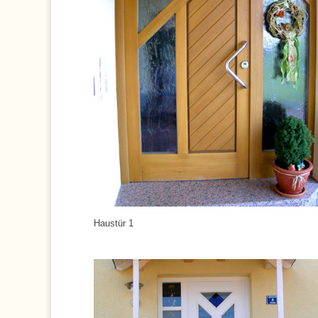
Haustür 1
:
: