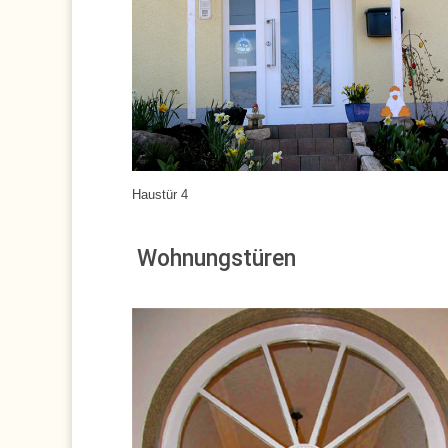
Haustür 4
:
:
:
Wohnungstüren
: