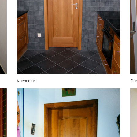
Küchentür
Flur